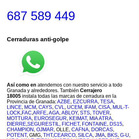
687 589 449
Cerraduras anti-golpe
Así como en
atendemos con nuestro servicio a todo
Granada y alrededores. También
Cerrajero
18005
instala todas las marcas de cerradura en la
Provincia de Granada:
AZBE
,
EZCURRA
,
TESA
,
LINCE
,
MCM
,
CAYS
,
CVL
,
UCEM
,
IFAM
,
CISA
,
MUL-T-
LOCK
,
FAC
,
ARFE
,
AGA
,
ABLOY
,
STS
,
TOVER
,
MOTTURA
,
EUROSEGUR
,
KEIMAT
,
MIA ATRA
,
DIERRE
,
SEGURESTIL
,
FICHET
,
FONTAINE
,
DS15
,
CHAMPION
,
OJMAR
, OLLE,
CAFNA
,
DORCAS
,
POTENT
, GMG,
THT
,
CEARCO
,
SILCA
,
JMA
,
BKS
,
G-U
,