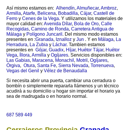
Así mismo estamos en:
Alhendín
,
Almuñecar
,
Ambroz
,
Armilla
,
Atarfe
,
Belicena
,
Bobadilla
,
Cájar
,
Castell de
Ferro
y
Cenes de la Vega
. Y utilizamos los materiales de
mayor calidad en:
Avenida Dílar
,
Bola de Oro
,
Calle
Recogidas
,
Camino de Ronda
,
Carretera Antigua de
Málaga
y
Polígono Juncaril
. Del mismo modo estamos
presentes en :
Granada
,
Iznalloz
y
Jun
. Y en
Málaga
,
La
Herradura
,
La Zubia
y
Láchar
. Tambien estamos
presentes en
Gójar
,
Guadix
,
Híjar
,
Huétor Tájar
,
Huétor
Vega
,
Íllora
,
Armilla
y
Ogíjares
. Servicios disponibles en:
Las Gabias
,
Maracena
,
Monachil
,
Motril
,
Ogíjares
,
Órgiva
,
Otura
,
Santa Fe
,
Sierra Nevada
,
Torrenueva
,
Vegas del Genil
y
Vélez de Benaudalla
Si necesita abrir una puerta, cambiar una cerradura o
bombín o simplemente repararla llámenos y un técnico
acudirá a su domicilio u hogar sin importar el horario ya
sea de madrugada o en horario normal.
687 589 449
Cerrajeros Provincia
Granada