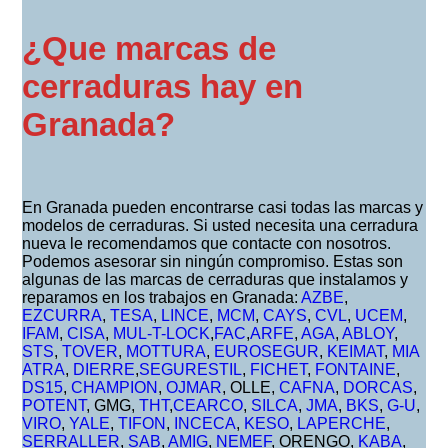
¿Que marcas de
cerraduras hay en
Granada?
En Granada pueden encontrarse casi todas las marcas y
modelos de cerraduras. Si usted necesita una cerradura
nueva le recomendamos que contacte con nosotros.
Podemos asesorar sin ningún compromiso. Estas son
algunas de las marcas de cerraduras que instalamos y
reparamos en los trabajos en Granada:
AZBE
,
EZCURRA
,
TESA
,
LINCE
,
MCM
,
CAYS
,
CVL
,
UCEM
,
IFAM
,
CISA
,
MUL-T-LOCK
,
FAC
,
ARFE
,
AGA
,
ABLOY
,
STS
,
TOVER
,
MOTTURA
,
EUROSEGUR
,
KEIMAT
,
MIA
ATRA
,
DIERRE
,
SEGURESTIL
,
FICHET
,
FONTAINE
,
DS15
,
CHAMPION
,
OJMAR
, OLLE,
CAFNA
,
DORCAS
,
POTENT
, GMG,
THT
,
CEARCO
,
SILCA
,
JMA
,
BKS
,
G-U
,
VIRO
,
YALE
,
TIFON
,
INCECA
,
KESO
,
LAPERCHE
,
SERRALLER
,
SAB
,
AMIG
,
NEMEF
, ORENGO,
KABA
,