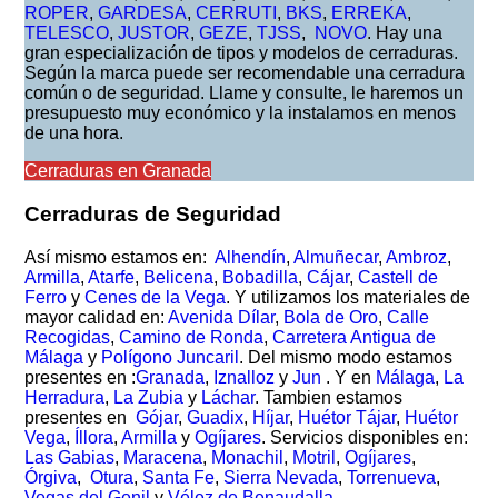
ROPER
,
GARDESA
,
CERRUTI
,
BKS
,
ERREKA
,
TELESCO
,
JUSTOR
,
GEZE
,
TJSS
,
NOVO
. Hay una
gran especialización de tipos y modelos de cerraduras.
Según la marca puede ser recomendable una cerradura
común o de seguridad. Llame y consulte, le haremos un
presupuesto muy económico y la instalamos en menos
de una hora.
Cerraduras en Granada
Cerraduras de Seguridad
Así mismo estamos en:
Alhendín
,
Almuñecar
,
Ambroz
,
Armilla
,
Atarfe
,
Belicena
,
Bobadilla
,
Cájar
,
Castell de
Ferro
y
Cenes de la Vega
. Y utilizamos los materiales de
mayor calidad en:
Avenida Dílar
,
Bola de Oro
,
Calle
Recogidas
,
Camino de Ronda
,
Carretera Antigua de
Málaga
y
Polígono Juncaril
. Del mismo modo estamos
presentes en :
Granada
,
Iznalloz
y
Jun
. Y en
Málaga
,
La
Herradura
,
La Zubia
y
Láchar
. Tambien estamos
presentes en
Gójar
,
Guadix
,
Híjar
,
Huétor Tájar
,
Huétor
Vega
,
Íllora
,
Armilla
y
Ogíjares
. Servicios disponibles en:
Las Gabias
,
Maracena
,
Monachil
,
Motril
,
Ogíjares
,
Órgiva
,
Otura
,
Santa Fe
,
Sierra Nevada
,
Torrenueva
,
Vegas del Genil
y
Vélez de Benaudalla