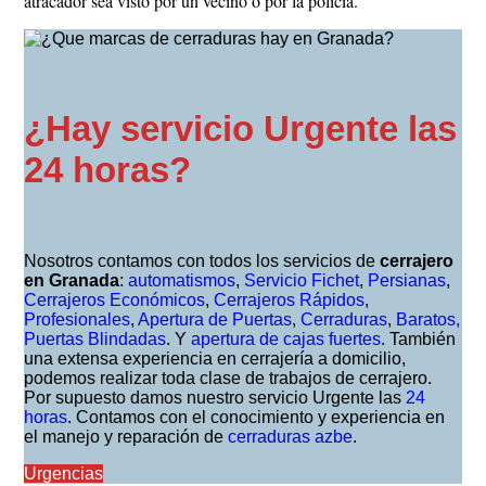
atracador sea visto por un vecino o por la policía.
¿Hay servicio Urgente las
24 horas?
Nosotros contamos con todos los servicios de
cerrajero
en Granada
:
automatismos
,
Servicio Fichet
,
Persianas
,
Cerrajeros Económicos
,
Cerrajeros Rápidos
,
Profesionales
,
Apertura de Puertas
,
Cerraduras
,
Baratos,
Puertas Blindadas
. Y
apertura de cajas fuertes
. También
una extensa experiencia en cerrajería a domicilio,
podemos realizar toda clase de trabajos de cerrajero.
Por supuesto damos nuestro servicio Urgente las
24
horas
. Contamos con el conocimiento y experiencia en
el manejo y reparación de
cerraduras azbe
.
Urgencias