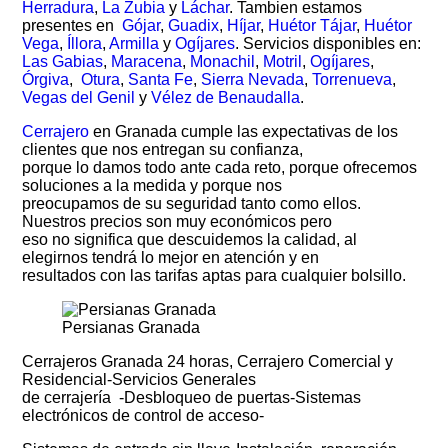
Herradura
,
La Zubia
y
Láchar
. Tambien estamos
presentes en
Gójar
,
Guadix
,
Híjar
,
Huétor Tájar
,
Huétor
Vega
,
Íllora
,
Armilla
y
Ogíjares
. Servicios disponibles en:
Las Gabias
,
Maracena
,
Monachil
,
Motril
,
Ogíjares
,
Órgiva
,
Otura
,
Santa Fe
,
Sierra Nevada
,
Torrenueva
,
Vegas del Genil
y
Vélez de Benaudalla
.
Cerrajero
en Granada cumple las expectativas de los
clientes que nos entregan su confianza,
porque lo damos todo ante cada reto, porque ofrecemos
soluciones a la medida y porque nos
preocupamos de su seguridad tanto como ellos.
Nuestros precios son muy económicos pero
eso no significa que descuidemos la calidad, al
elegirnos tendrá lo mejor en atención y en
resultados con las tarifas aptas para cualquier bolsillo.
Persianas Granada
Cerrajeros Granada 24 horas, Cerrajero Comercial y
Residencial-Servicios Generales
de cerrajería -Desbloqueo de puertas-Sistemas
electrónicos de control de acceso-