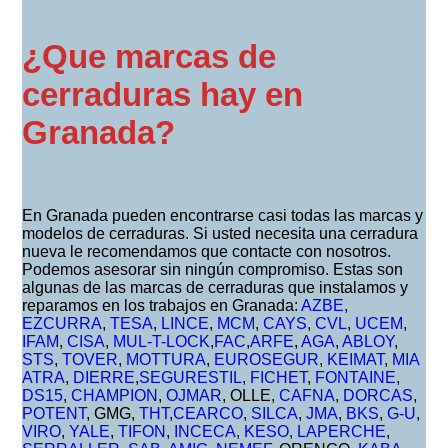
¿Que marcas de
cerraduras hay en
Granada?
En Granada pueden encontrarse casi todas las marcas y
modelos de cerraduras. Si usted necesita una cerradura
nueva le recomendamos que contacte con nosotros.
Podemos asesorar sin ningún compromiso. Estas son
algunas de las marcas de cerraduras que instalamos y
reparamos en los trabajos en Granada:
AZBE
,
EZCURRA
,
TESA
,
LINCE
,
MCM
,
CAYS
,
CVL
,
UCEM
,
IFAM
,
CISA
,
MUL-T-LOCK
,
FAC
,
ARFE
,
AGA
,
ABLOY
,
STS
,
TOVER
,
MOTTURA
,
EUROSEGUR
,
KEIMAT
,
MIA
ATRA
,
DIERRE
,
SEGURESTIL
,
FICHET
,
FONTAINE
,
DS15
,
CHAMPION
,
OJMAR
, OLLE,
CAFNA
,
DORCAS
,
POTENT
, GMG,
THT
,
CEARCO
,
SILCA
,
JMA
,
BKS
,
G-U
,
VIRO
,
YALE
,
TIFON
,
INCECA
,
KESO
,
LAPERCHE
,