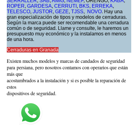
SERRALLER
,
SAB
,
AMIG
,
NEMEF
, ORENGO,
KABA
,
ROPER
,
GARDESA
,
CERRUTI
,
BKS
,
ERREKA
,
TELESCO
,
JUSTOR
,
GEZE
,
TJSS
,
NOVO
. Hay una
gran especialización de tipos y modelos de cerraduras.
Según la marca puede ser recomendable una cerradura
común o de seguridad. Llame y consulte, le haremos un
presupuesto muy económico y la instalamos en menos
de una hora.
Cerraduras en Granada
Existen muchos modelos y marcas de candados de seguridad
para persiana, pero nosotros contamos con operarios que están
más que
acostumbrados a la instalación y si es posible la reparación de
estos
dispositivos de seguridad.