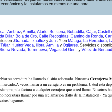
 económico y la instalamos en menos de una hora.
car
,
Ambroz
,
Armilla
,
Atarfe
,
Belicena
,
Bobadilla
,
Cájar
,
Castell 
da Dílar
,
Bola de Oro
,
Calle Recogidas
,
Camino de Ronda
,
Car
tes en :
Granada
,
Iznalloz
y
Jun
. Y en
Málaga
,
La Herradura
,
L
 Tájar
,
Huétor Vega
,
Íllora
,
Armilla
y
Ogíjares
. Servicios disponi
Sierra Nevada
,
Torrenueva
,
Vegas del Genil
y
Vélez de Benaud
Cerrajeros M
biar su cerradura ha llamado al sitio adecuado. Nuestros
l mercado.A veces llamar a un cerrajero es un problema. Usted esta de
 siempre pida factura a cualquier cerrajero que usted llame. Nosotros h
no necesitara llamar por una reclamación (fallo de la instalación). Ya 
osotros hagamos.