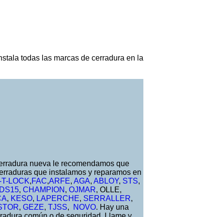
nstala todas las marcas de cerradura en la
 cerradura nueva le recomendamos que
erraduras que instalamos y reparamos en
-T-LOCK
,
FAC
,
ARFE
,
AGA
,
ABLOY
,
STS
,
DS15
,
CHAMPION
,
OJMAR
, OLLE,
CA
,
KESO
,
LAPERCHE
,
SERRALLER
,
STOR
,
GEZE
,
TJSS
,
NOVO
. Hay una
rradura común o de seguridad. Llame y