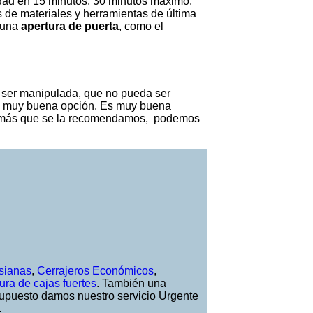
iudad en 15 minutos, 30 minutos máximo.
 de materiales y herramientas de última
o una
apertura de puerta
, como el
 ser manipulada, que no pueda ser
una muy buena opción. Es muy buena
. Además que se la recomendamos, podemos
sianas
,
Cerrajeros Económicos
,
ura de cajas fuertes
. También una
 supuesto damos nuestro servicio Urgente
.