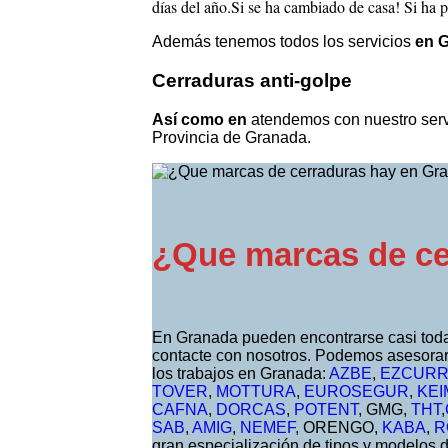
días del año.Si se ha cambiado de casa! Si ha p
Además tenemos todos los servicios
en 
Cerraduras anti-golpe
Así como en
atendemos con nuestro serv
Provincia de Granada.
¿Que marcas de ce
En Granada pueden encontrarse casi toda
contacte con nosotros. Podemos asesorar
los trabajos en Granada:
AZBE
,
EZCUR
TOVER
,
MOTTURA
,
EUROSEGUR
,
KEI
CAFNA
,
DORCAS
,
POTENT
, GMG,
THT
,
SAB
,
AMIG
,
NEMEF
, ORENGO,
KABA
,
R
gran especialización de tipos y modelos