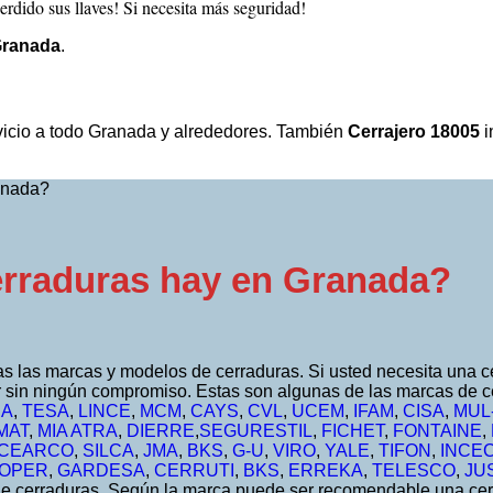
erdido sus llaves! Si necesita más seguridad!
Granada
.
icio a todo Granada y alrededores. También
Cerrajero 18005
i
rraduras hay en Granada?
s las marcas y modelos de cerraduras. Si usted necesita una
 sin ningún compromiso. Estas son algunas de las marcas de c
RA
,
TESA
,
LINCE
,
MCM
,
CAYS
,
CVL
,
UCEM
,
IFAM
,
CISA
,
MUL
MAT
,
MIA ATRA
,
DIERRE
,
SEGURESTIL
,
FICHET
,
FONTAINE
,
CEARCO
,
SILCA
,
JMA
,
BKS
,
G-U
,
VIRO
,
YALE
,
TIFON
,
INCE
OPER
,
GARDESA
,
CERRUTI
,
BKS
,
ERREKA
,
TELESCO
,
JU
 de cerraduras. Según la marca puede ser recomendable una ce