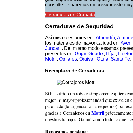
consulte, le haremos un presupuesto muy
Cerraduras en Granada
Cerraduras de Seguridad
Así mismo estamos en:
Alhendín
,
Almuñe
los materiales de mayor calidad en:
Aveni
Juncaril
. Del mismo modo estamos presen
presentes en
Gójar
,
Guadix
,
Híjar
,
Huétor
Motril
,
Ogíjares
,
Órgiva
,
Otura
,
Santa Fe
,
Reemplazo de Cerraduras
Si ha sufrido un robo o simplemente quiere cam
mejor. Y mayor profesionalidad que existe en e
para nada (la urgencia lo ha requerido) por eso
Cerrajeros en
Motril
gracias a
prácticamente 
nuestros trabajos. Garantizando todo lo que n
Reparamos persianas