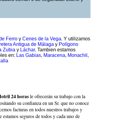
de Ferro
y
Cenes de la Vega
. Y utilizamos
retera Antigua de Málaga
y
Polígono
a Zubia
y
Láchar
. Tambien estamos
bles en:
Las Gabias
,
Maracena
,
Monachil
,
alla
otril 24 horas
le ofrecerán su trabajo con la
positando su confianza en un Sr. que no conoce
acemos facturas en todos nuestros trabajos y
que estamos seguros de todos y cada uno de