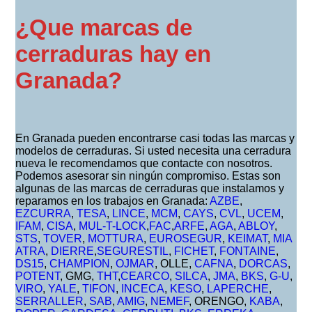
¿Que marcas de
cerraduras hay en
Granada?
En Granada pueden encontrarse casi todas las marcas y
modelos de cerraduras. Si usted necesita una cerradura
nueva le recomendamos que contacte con nosotros.
Podemos asesorar sin ningún compromiso. Estas son
algunas de las marcas de cerraduras que instalamos y
reparamos en los trabajos en Granada:
AZBE
,
EZCURRA
,
TESA
,
LINCE
,
MCM
,
CAYS
,
CVL
,
UCEM
,
IFAM
,
CISA
,
MUL-T-LOCK
,
FAC
,
ARFE
,
AGA
,
ABLOY
,
STS
,
TOVER
,
MOTTURA
,
EUROSEGUR
,
KEIMAT
,
MIA
ATRA
,
DIERRE
,
SEGURESTIL
,
FICHET
,
FONTAINE
,
DS15
,
CHAMPION
,
OJMAR
, OLLE,
CAFNA
,
DORCAS
,
POTENT
, GMG,
THT
,
CEARCO
,
SILCA
,
JMA
,
BKS
,
G-U
,
VIRO
,
YALE
,
TIFON
,
INCECA
,
KESO
,
LAPERCHE
,
SERRALLER
,
SAB
,
AMIG
,
NEMEF
, ORENGO,
KABA
,