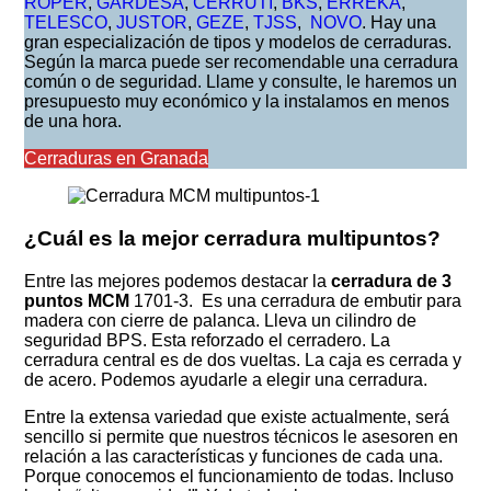
ROPER
,
GARDESA
,
CERRUTI
,
BKS
,
ERREKA
,
TELESCO
,
JUSTOR
,
GEZE
,
TJSS
,
NOVO
. Hay una
gran especialización de tipos y modelos de cerraduras.
Según la marca puede ser recomendable una cerradura
común o de seguridad. Llame y consulte, le haremos un
presupuesto muy económico y la instalamos en menos
de una hora.
Cerraduras en Granada
¿Cuál es la mejor cerradura multipuntos?
Entre las mejores podemos destacar la
cerradura de 3
puntos MCM
1701-3. Es una cerradura de embutir para
madera con cierre de palanca. Lleva un cilindro de
seguridad BPS. Esta reforzado el cerradero. La
cerradura central es de dos vueltas. La caja es cerrada y
de acero. Podemos ayudarle a elegir una cerradura.
Entre la extensa variedad que existe actualmente, será
sencillo si permite que nuestros técnicos le asesoren en
relación a las características y funciones de cada una.
Porque conocemos el funcionamiento de todas. Incluso